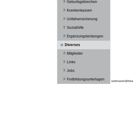
Geburtsgebrechen
Krankenkassen
Unfallversicherung
Sozialhilfe
Ergänzungsleistungen
Diverses
Mitglieder
Links
Jobs
Fortbildungsunterlagen
webmaster@thear