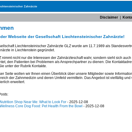
iechtensteinischer Zahnärzte
Disclaimer
|
Kont
ommen
f der Webseite der Gesellschaft Liechtensteinischer Zahnärzte!
ellschaft Liechtensteinischer Zahnärzte GLZ wurde am 11.7.1989 als Standesvert
närzte in Liechtenstein gegründet.
 nimmt nicht nur die Interessen der Zahnärzteschaft wahr, sondern sieht sich auch
chtet, den Patienten bei Problemen als Ansprechpartner zu dienen. Die Kontaktadr
Sie unter der Rubrik Kontakte.
ser Seite wollen wir Ihnen einen Überblick über unsere Mitglieder sowie Informati
eich der Zahnmedizin und deren Umfeld vermitteln. Das Angebot ist vielfältig und 
erlich erweitert.
Posts:
Nutrition Shop Near Me: What to Look For
- 2025-12-08
Wellness Core Dog Food: Pet Health From the Bowl
- 2025-12-08