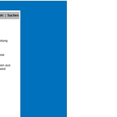
akt
|
Suchen
retung
esse
onen aus
wird