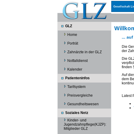
Gesellschaft L
GLZ
Willk
Home
... au
Porträt
Die Ges
der Zah
Zahnärzte in der GLZ
Die GLZ
Notfalldienst
verpfli
finden 
Kalender
Auf die
Patienteninfos
dem Ber
kontinui
Tarifsystem
Preisvergleiche
Latest 
Gesundheitswesen
Soziales Netz
Kinder- und
Jugendzahnpflege(KJZP):
Mitglieder GLZ